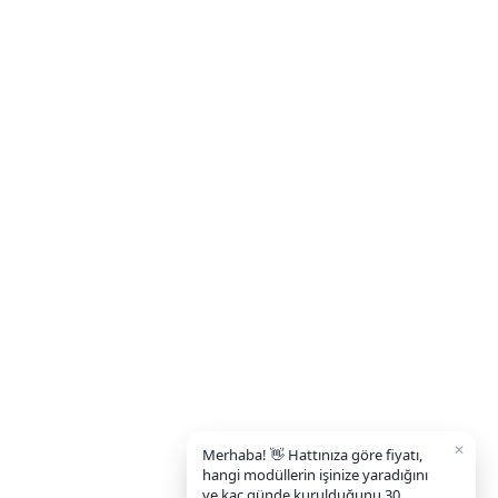
✕
Merhaba! 👋 Hattınıza göre fiyatı,
hangi modüllerin işinize yaradığını
ve kaç günde kurulduğunu 30