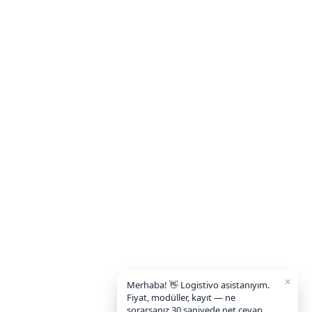
✕
Merhaba! 👋 Logistivo asistanıyım.
Fiyat, modüller, kayıt — ne
sorarsanız 30 saniyede net cevap