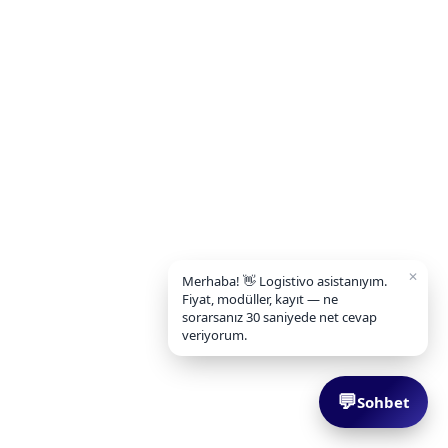
✕
Merhaba! 👋 Logistivo asistanıyım.
Fiyat, modüller, kayıt — ne
sorarsanız 30 saniyede net cevap
veriyorum.
💬
Sohbet