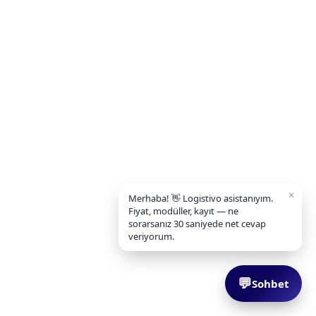
✕
Merhaba! 👋 Logistivo asistanıyım.
Fiyat, modüller, kayıt — ne
sorarsanız 30 saniyede net cevap
veriyorum.
💬
Sohbet