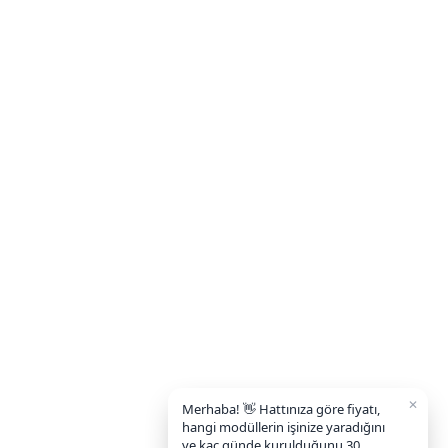
✕
Merhaba! 👋 Hattınıza göre fiyatı,
hangi modüllerin işinize yaradığını
ve kaç günde kurulduğunu 30