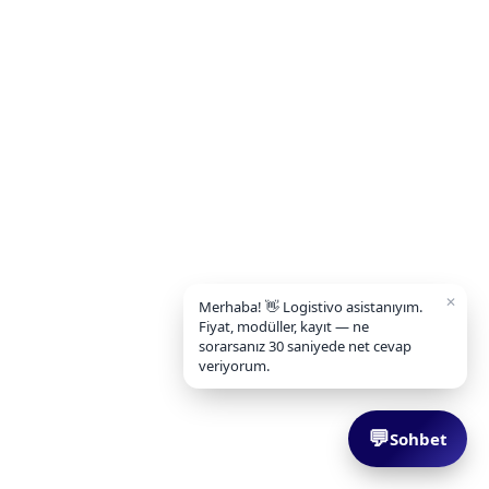
✕
Merhaba! 👋 Logistivo asistanıyım.
Fiyat, modüller, kayıt — ne
sorarsanız 30 saniyede net cevap
veriyorum.
💬
Sohbet