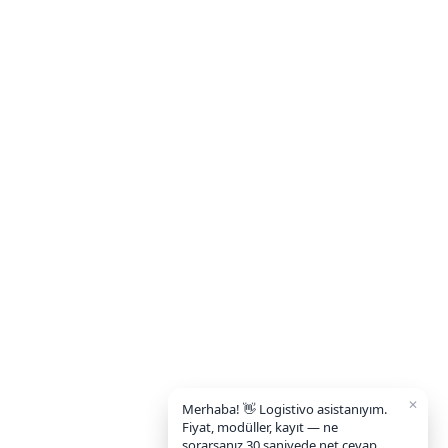
✕
Merhaba! 👋 Logistivo asistanıyım.
Fiyat, modüller, kayıt — ne
sorarsanız 30 saniyede net cevap