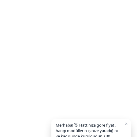
✕
Merhaba! 👋 Hattınıza göre fiyatı,
hangi modüllerin işinize yaradığını
ve kaç günde kurulduğunu 30