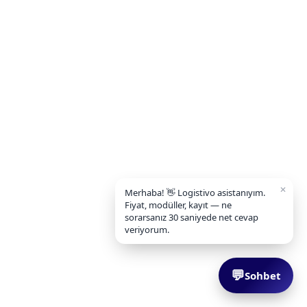
✕
Merhaba! 👋 Logistivo asistanıyım.
Fiyat, modüller, kayıt — ne
sorarsanız 30 saniyede net cevap
veriyorum.
💬
Sohbet