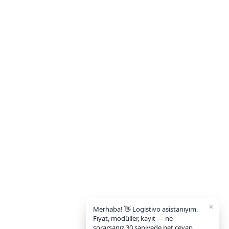
✕
Merhaba! 👋 Logistivo asistanıyım.
Fiyat, modüller, kayıt — ne
sorarsanız 30 saniyede net cevap