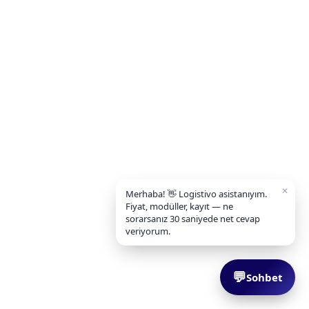
✕
Merhaba! 👋 Logistivo asistanıyım.
Fiyat, modüller, kayıt — ne
sorarsanız 30 saniyede net cevap
veriyorum.
💬
Sohbet